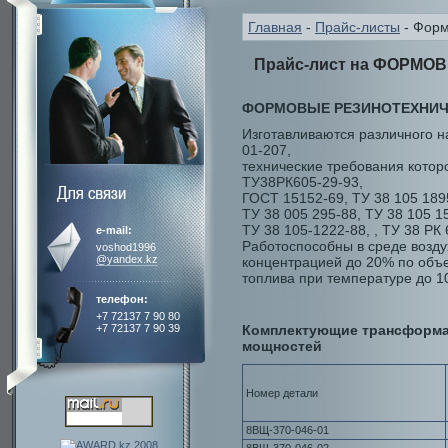
Главная
-
Прайс-листы
- Форм
Прайс-лист на ФОРМ
ФОРМОВЫЕ РЕЗИНОТЕХНИЧ
Изготавливаются различного н
01-207,
технические требования котор
ТУ38РК605-29-93,
ГОСТ 15152-69, ТУ 38 105 189
ТУ 38 005 295-88, ТУ 38 105 
ТУ 38 105-1222-88, , ТУ 38 РК 
e-mail:
Работоспособны в среде возду
voshod1996
@yandex.kz
концентрацией до 20% по объе
топлива при температуре до 1
телефон:
+7 72137 7 90 80
+7 72137 7 90 39
Комплектующие трансформа
мощностей
Номер детали
8ВЩ-370-046-01