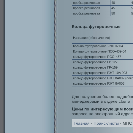
пробка резиновая
40
4
пробка резиновая
45
5
пробка резиновая
50
5
Кольца футеровочные
Название (обозначение)
Кольцо футеровочное 220Т02.04
Кольцо футеровочное ПСО-439-04
кольцо футеровочное ПСО-437
кольцо футеровочное ГР-127
кольцо футеровочное ГР-159
кольцо футеровочное РЖТ 10А.003
кольцо футеровочное РЖТ 8А002 (боко
кольцо футеровочное РЖТ 8А003
Для получения более подробн
менеджерами в отделе сбыта
Цены по интересующим поз
запроса на электронный адрес
Главная
-
Прайс-листы
- МПС