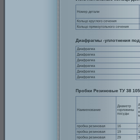
Номер детали
Кольцо круглого сечения
Кольцо прямоугольного сечения
Диафрагмы -уплотнения под
Диафрагма
Диафрагма
Диафрагма
Диафрагма
Диафрагма
Диафрагма
Пробки Резиновые ТУ 38 105
Диаметр
п
Наименование
горловины
в
посуды
пробка резиновая
16
2
пробка резиновая
19
1
пробка резиновая
29
3