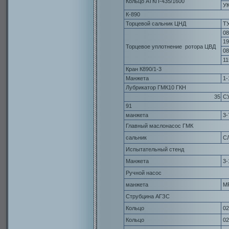
Кольцо АТКП-435/1600
УК
К-890
Торцевой сальник ЦНД
ТУ
08
19
Торцевое уплотнение ротора ЦВД
08
11
Кран К890/1-3
Манжета
1-
Лубрикатор ГМК10 ГКН
35
СУ
91
манжета
3-
Главный маслонасос ГМК
сальник
С
Испытательный стенд
Манжета
3-
Ручной насос
манжета
М
Струбцина АГЗС
Кольцо
02
Кольцо
02