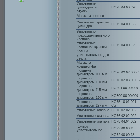
Уплотнение
цилиндровой
НО75.04.00.020
втулки
Манжета поршня
Уплотнение крышки
НО75.04.00.022
цилиндра
Уплотнение
предохранительного
клапана
Уплотнение
НО75.04.00.025
клапанной крышки
Кольцо
уплотнительное для
седла
Манжета
крейцкопфа
Поршень
НО76.02.02.000С
диаметром 100 мм
Поршень
НО76.02.03.00 СБ
диаметром 110 мм
Поршень
НО301.00.00.000
диаметром 115 мм
Поршень
НО300.00.00.000
диаметром 120 мм
Поршень
НО75.10.01.001
диаметром 127 мм
СБ
Уплотнение клапана
НО76.02.02.002
Уплотнение клапана
НО76.02.02.002
Уплотнение клапана
НО75.04.04.002
Кольцо
НО72.00.00.13
уплотнительное
НО72.00.00.18