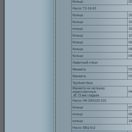
Кольцо
02
Насос Т2-16-63
Кольцо
25
Кольцо
15
кольцо
10
Кольцо
10
Кольцо
06
Кольцо
09
Кольцо
04
Лафетный ствол
Манжета
П
Манжета
П
Трубная база
Манжета на заглушку
опрессовочную.
РК
Æ 73 мм гладкая
Насос НК-200/120-210
Кольцо
07
кольцо
09
кольцо
19
Насос 6ВЦ-5х2