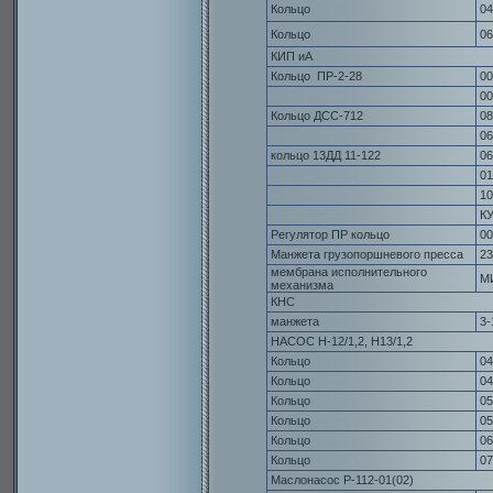
Кольцо
04
Кольцо
06
КИП иА
Кольцо ПР-2-28
00
00
Кольцо ДСС-712
08
06
кольцо 13ДД 11-122
06
01
10
КУ
Регулятор ПР кольцо
00
Манжета грузопоршневого пресса
23
мембрана исполнительного
М
механизма
КНС
манжета
3-
НАСОС Н-12/1,2, Н13/1,2
Кольцо
04
Кольцо
04
Кольцо
05
Кольцо
05
Кольцо
06
Кольцо
07
Маслонасос Р-112-01(02)