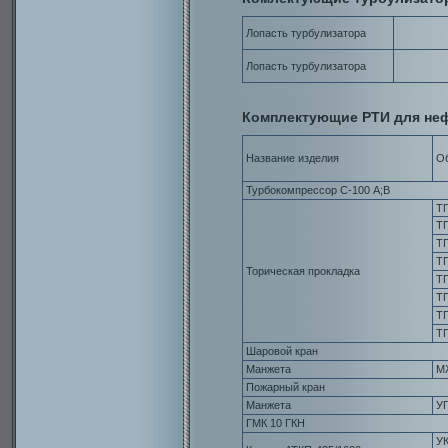
Лопасть турбулизатора
Лопасть турбулизатора
Комплектующие РТИ для не
Название изделия
Об
Турбокомпрессор С-100 А;В
Т
Т
Т
Т
Торическая прокладка
ТП
Т
ТП
ТП
Шаровой кран
Манжета
М
Пожарный кран
Манжета
У
ГМК 10 ГКН
УК