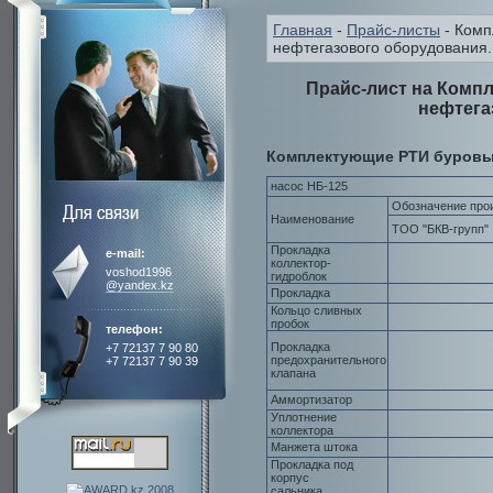
Главная
-
Прайс-листы
- Комп
нефтегазового оборудования.
Прайс-лист на Комп
нефтега
Комплектующие РТИ буровых
насос НБ-125
Обозначение про
Наименование
ТОО "БКВ-групп"
Прокладка
e-mail:
коллектор-
voshod1996
гидроблок
@yandex.kz
Прокладка
Кольцо сливных
пробок
телефон:
Прокладка
+7 72137 7 90 80
предохранительного
+7 72137 7 90 39
клапана
Аммортизатор
Уплотнение
коллектора
Манжета штока
Прокладка под
корпус
сальника