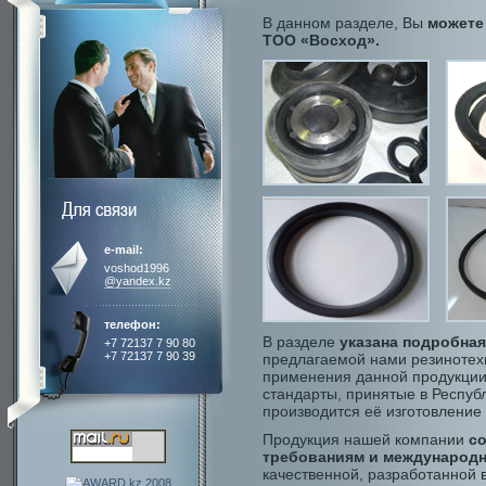
В данном разделе, Вы
можете
ТОО «Восход».
e-mail:
voshod1996
@yandex.kz
телефон:
В разделе
указана подробна
+7 72137 7 90 80
+7 72137 7 90 39
предлагаемой нами резинотехн
применения данной продукции,
стандарты, принятые в Респуб
производится её изготовление 
Продукция нашей компании
с
требованиям и междунаро
качественной, разработанной 