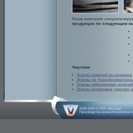
Наша компания специализиру
продукции по следующим к
Чертежи
Эскизы издeлий из силикона
Эскизы на трансформаторны
Эскизы нeформових издeли
Эскизы формовые тзделия д
2008-2026 © ТОО «Восход»
Производство резинотехнических 